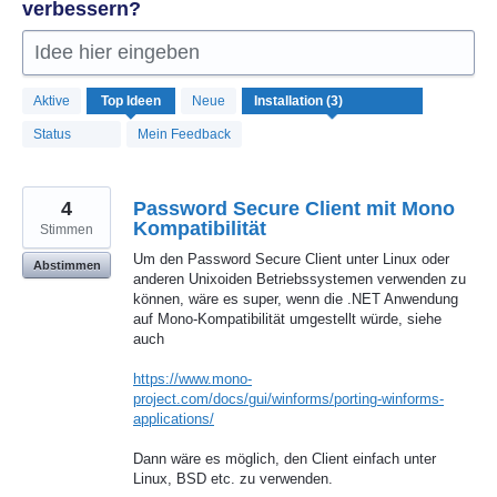
verbessern?
Idee hier eingeben
3
Aktive
Top
Ideen
Neue
gefundene
Ergebnisse
Status
Mein Feedback
4
Password Secure Client mit Mono
Kompatibilität
Stimmen
Um den Password Secure Client unter Linux oder
Abstimmen
anderen Unixoiden Betriebssystemen verwenden zu
können, wäre es super, wenn die .NET Anwendung
auf Mono-Kompatibilität umgestellt würde, siehe
auch
https://www.mono-
project.com/docs/gui/winforms/porting-winforms-
applications/
Dann wäre es möglich, den Client einfach unter
Linux, BSD etc. zu verwenden.