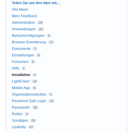
Kategorien
Teilen Sie uns Ihre Idee mit…
Alle Ideen
Mein Feedback
Administration
29
Anwendungen
22
Benachrichtigungen
6
Browser-Erweiterung
17
Dokumente
3
Einstellungen
9
Formulare
5
Hilfe
1
Installation
3
LightClient
10
Mobile App
6
Organisationsstruktur
5
Password Safe Login
22
Passwörter
35
Rollen
3
Sonstiges
20
Usability
47